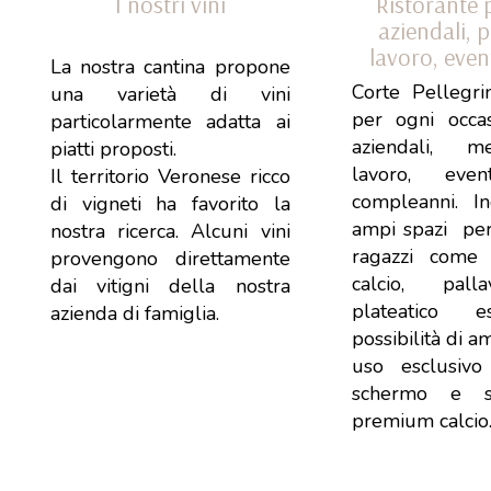
I nostri vini
Ristorante 
aziendali, p
lavoro, event
La nostra cantina propone
Corte Pellegri
una varietà di vini
per ogni occa
particolarmente adatta ai
aziendali, m
piatti proposti.
lavoro, event
Il territorio Veronese ricco
compleanni. In
di vigneti ha favorito la
ampi spazi pe
nostra ricerca. Alcuni vini
ragazzi come
provengono direttamente
calcio, pall
dai vitigni della nostra
plateatico 
azienda di famiglia.
possibilità di a
uso esclusiv
schermo e se
premium calcio