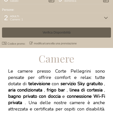
sabato
domenica
Persone:
2
ADULTI:
Camere: 1
modifica/cancella una prenotazione
Codice promo:
Camere
Le camere presso Corte Pellegrini sono
pensate per offrire comfort e relax: tutte
dotate di
televisione
con
servizio Sky gratuito
,
aria condizionata
,
frigo bar
,
linea di cortesia
,
bagno privato con doccia
e
connessione Wi-Fi
privata
. Una delle nostre camere è anche
attrezzata e certificata per ospiti con disabilità.