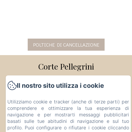
POLTICHE DI CANCELLAZIONE
Corte Pellegrini
Via Campalto, 18, San Martino Buon Albergo,
Il nostro sito utilizza i cookie
Verona, 37036, Italia
info@cortepellegrini.com
+393480000725
Utilizziamo cookie e tracker (anche di terze parti) per
comprendere e ottimizzare la tua esperienza di
CIR: 023073-AGR-00007 CIN:
navigazione e per mostrarti messaggi pubblicitari
IT023073B55IR3JT3N
basati sulle tue abitudini di navigazione e sul tuo
profilo. Puoi configurare o rifiutare i cookie cliccando