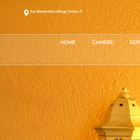
San Martino Buon Albergo, Verona, IT
HOME
CAMERE
SER