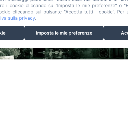
are i cookie cliccando su "Imposta le mie preferenze" o "Rif
ookie cliccando sul pulsante "Accetta tutti i cookie". Per ul
iva sulla privacy
.
kie
Imposta le mie preferenze
Acc
Corte Pellegrini
 Campalto, 18, San Martino Buon Albergo, Verona, 37036, It
info@cortepellegrini.com
+393480000725